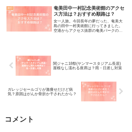
ちに帰ってレシートチェックして、ミス
に気づきました。早速、免税店に電話し
奄美田中一村記念美術館のアクセ
旅行
て分かったことは？...
ス方法は？おすすめ順路は？
女一人旅。今回長年の夢だった、奄美大
島の田中一村美術館に行ってきました。
空港からアクセス抜群の奄美パークの中
にあります。奄美パークには、空港から
バスが便利です。とても綺麗な美術館で
すが、田中一村についてご存知の方やそ
うでない方も楽しめるよう...
関ジャニ18祭(ヤンマースタジアム長居)
屋根なし濡れる座席は？雨・日差し対策
ガレッジセールゴリが激痩せだけど病
気？原因はがんか骨折か干されたから？
コメント