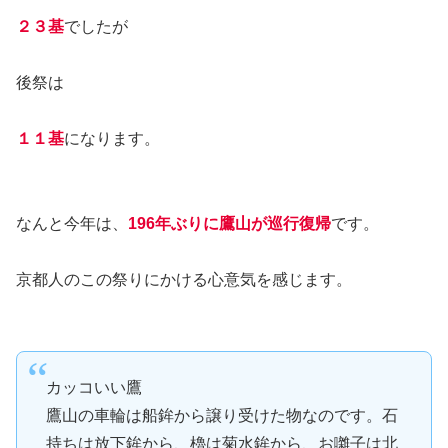
２３基
でしたが
後祭は
１１基
になります。
なんと今年は、
196年ぶりに鷹山が巡行復帰
です。
京都人のこの祭りにかける心意気を感じます。
カッコいい鷹
鷹山の車輪は船鉾から譲り受けた物なのです。石
持ちは放下鉾から、櫓は菊水鉾から、お囃子は北