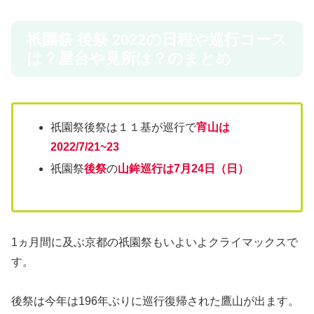
祇園祭 後祭 2022の日程や巡行コース
は？屋台や見所は？のまとめ
祇園祭後祭は１１基が巡行で
宵山は
2022/7/21~23
祇園祭
後祭
の
山鉾巡行は7月24日（日）
1ヵ月間に及ぶ京都の祇園祭もいよいよクライマックスで
す。
後祭は今年は196年ぶりに巡行復帰された鷹山が出ます。