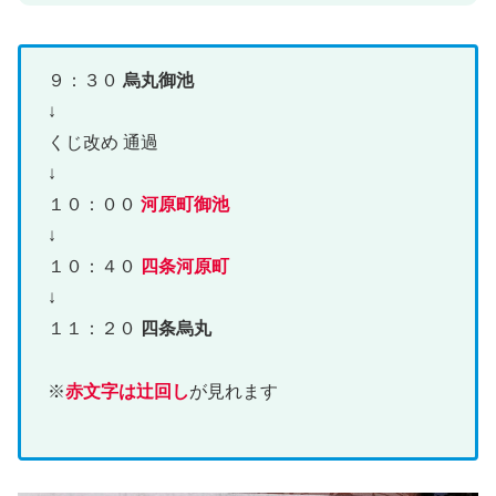
９：３０
烏丸御池
↓
くじ改め 通過
↓
１０：００
河原町御池
↓
１０：４０
四条河原町
↓
１１：２０
四条烏丸
※
赤文字は辻回し
が見れます