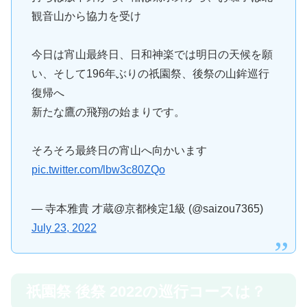
観音山から協力を受け
今日は宵山最終日、日和神楽では明日の天候を願
い、そして196年ぶりの祇園祭、後祭の山鉾巡行
復帰へ
新たな鷹の飛翔の始まりです。
そろそろ最終日の宵山へ向かいます
pic.twitter.com/lbw3c80ZQo
— 寺本雅貴 才蔵@京都検定1級 (@saizou7365)
July 23, 2022
祇園祭 後祭 2022の巡行コースは？