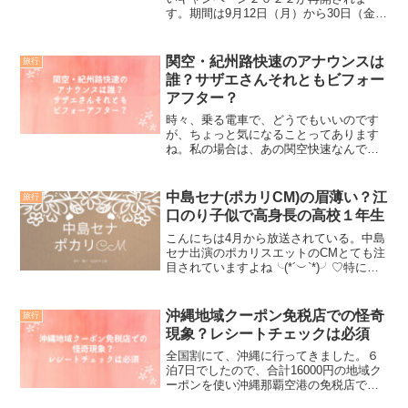
す。期間は9月12日（月）から30日（金）
まで。追記：１０月１日追記１０月１０
日まで「大阪いらっしゃいキャンペー
ン」延長決定１０月１１日より１２月末
関空・紀州路快速のアナウンスは
旅行
まで、「全国版大阪いら...
誰？サザエさんそれともビフォー
アフター？
時々、乗る電車で、どうでもいいのです
が、ちょっと気になることってあります
ね。私の場合は、あの関空快速なんで
す。関西空港に行くJR関空紀州路快速な
んです。関空・紀州路快速に乗りますと
いつも聞こえるアナウンス。どこかで聞
中島セナ(ポカリCM)の眉薄い？江
旅行
いたことのある声なんです...
口のり子似で高身長の高校１年生
こんにちは4月から放送されている。中島
セナ出演のポカリスエットのCMとても注
目されていますよね╰(*´︶`*)╯♡特に眉
の薄い中島さんの演技とワイヤーアクシ
ョンあの雲も気になります〜(^^)高身長の
中島セナさんならではの迫力一体、中島
沖縄地域クーポン免税店での怪奇
旅行
セナさ...
現象？レシートチェックは必須
全国割にて、沖縄に行ってきました。６
泊7日でしたので、合計16000円の地域ク
ーポンを使い沖縄那覇空港の免税店でお
買い物をした後の、続編です。さて、う