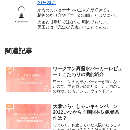
のらねこ
かもめのジョナサンの生き方が好きです。
精神のあり方や『本当の自由』とはなにか。
天国とは場所ではない。時間でもない。
天国とは『完全な境地』のことである。
関連記事
ワークマン高撥水パーカーレビュ
旅行
ー！こだわりの機能紹介
ワークマンの高撥水パーカーが気になっ
たので、早速買いに走りました。雨の日
のお散歩にもいいし、ウィンドブレーカ
ーとしても利用できて便利です。シンプ
ルで今シーズンだけで着たおしつづけて
も税込1900円というお値段も魅力的で
大阪いらっしゃいキャンペーン
旅行
す。店舗で最後の１点で...
2022いつから？期間や対象者条
件は？
しばらく、休止していた大阪いらっしゃ
いキャンペーン２０２２が再開されま