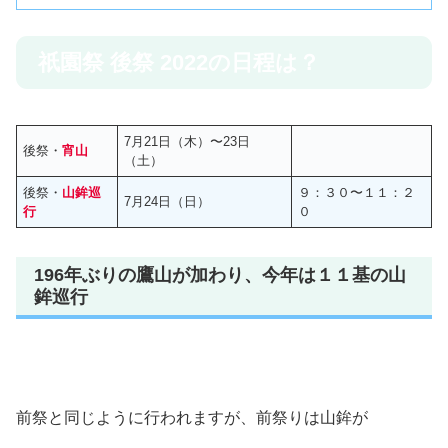
祇園祭 後祭 2022の日程は？
7月21日（木）〜23日
後祭・
宵山
（土）
後祭・
山鉾巡
９：３０〜１１：２
7月24日（日）
行
０
196年ぶりの鷹山が加わり、今年は１１基の山
鉾巡行
前祭と同じように行われますが、前祭りは山鉾が