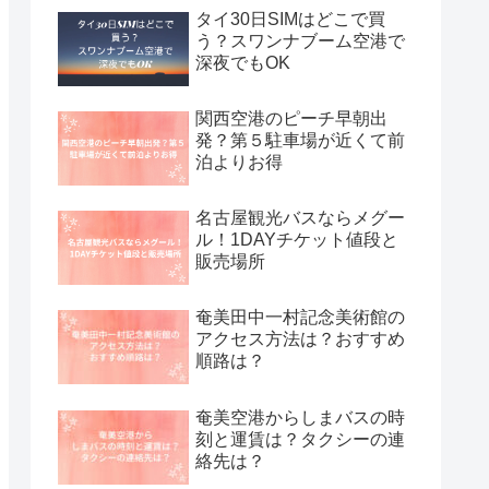
タイ30日SIMはどこで買
う？スワンナブーム空港で
深夜でもOK
関西空港のピーチ早朝出
発？第５駐車場が近くて前
泊よりお得
名古屋観光バスならメグー
ル！1DAYチケット値段と
販売場所
奄美田中一村記念美術館の
アクセス方法は？おすすめ
順路は？
奄美空港からしまバスの時
刻と運賃は？タクシーの連
絡先は？