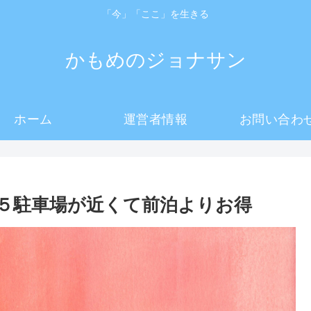
「今」「ここ」を生きる
かもめのジョナサン
ホーム
運営者情報
お問い合わ
５駐車場が近くて前泊よりお得