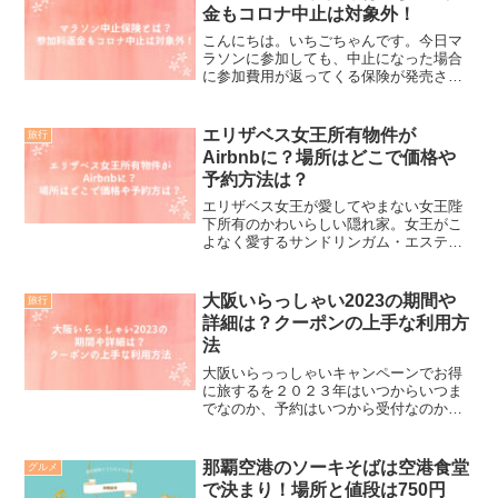
を猫ちゃんの形に包んで配...
金もコロナ中止は対象外！
こんにちは。いちごちゃんです。今日マ
ラソンに参加しても、中止になった場合
に参加費用が返ってくる保険が発売され
ましたので、お知らせいたします。マラ
ソンランナーにとってはとっても嬉しい
保険ですね。1000人以上が参加するマラ
エリザベス女王所有物件が
旅行
ソン大会に適用参加費...
Airbnbに？場所はどこで価格や
予約方法は？
エリザベス女王が愛してやまない女王陛
下所有のかわいらしい隠れ家。女王がこ
よなく愛するサンドリンガム・エステー
トの中心部に位置し、王室の別荘サンド
リンガム・ハウスに最も近い物件が、
Airbnbで掲載されている。一体、場所は
大阪いらっしゃい2023の期間や
旅行
どこなのか？とっても...
詳細は？クーポンの上手な利用方
法
大阪いらっっしゃいキャンペーンでお得
に旅するを２０２３年はいつからいつま
でなのか、予約はいつから受付なのかな
ど、この年末年始は、次の旅行の準備期
間ですね。予約の際の注意点もおさえて
おきたいですね。２０２３年の日本中か
那覇空港のソーキそばは空港食堂
グルメ
ら大阪いらっしゃいの受付...
で決まり！場所と値段は750円