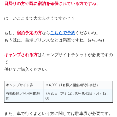
日帰りの方
や
既に宿泊を確保
されている方ですね。
はーいここまで大丈夫そうですか？？
もし、
宿泊予定の方
なら
こちらで予約
くださいね。
もう既に、苗場プリンスなどは満室ですね。(๑>◡<๑)
キャンプされる方
はキャンプサイトチケットが必要ですの
で
併せてご購入ください。
キャンプサイト券
￥4,000（1名様／開催期間中有効）
有効期限／利用可能時
7月28日（木）12：00～8月1日（月）12：
間
00
また、車で行くよという方に関しては駐車券が必要です。