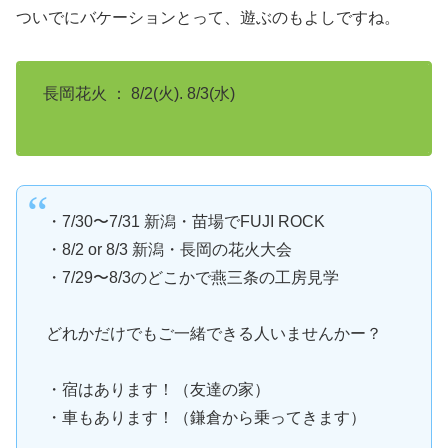
ついでにバケーションとって、遊ぶのもよしですね。
長岡花火 ： 8/2(火). 8/3(水)
・7/30〜7/31 新潟・苗場でFUJI ROCK
・8/2 or 8/3 新潟・長岡の花火大会
・7/29〜8/3のどこかで燕三条の工房見学
どれかだけでもご一緒できる人いませんかー？
・宿はあります！（友達の家）
・車もあります！（鎌倉から乗ってきます）