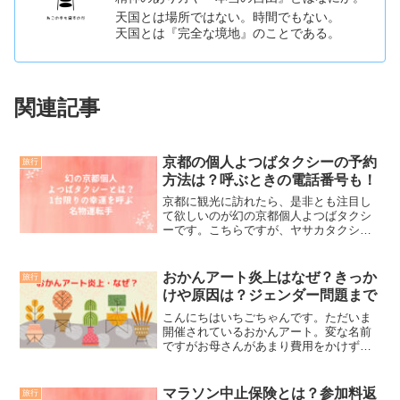
天国とは場所ではない。時間でもない。
天国とは『完全な境地』のことである。
関連記事
京都の個人よつばタクシーの予約
旅行
方法は？呼ぶときの電話番号も！
京都に観光に訪れたら、是非とも注目し
て欲しいのが幻の京都個人よつばタクシ
ーです。こちらですが、ヤサカタクシー
のよつばタクシーは4台ありますので、そ
れとは違いますのでお間違えなく。今
回、筆者は、京都ではたった1台しかない
おかんアート炎上はなぜ？きっか
旅行
幸運を呼ぶ名物運転手の...
けや原因は？ジェンダー問題まで
こんにちはいちごちゃんです。ただいま
開催されているおかんアート。変な名前
ですがお母さんがあまり費用をかけずに
捨てるものを作品にしているよく見るや
つです。実際私ももらったことがありま
す。カーテンクリップとかを洗濯バサミ
マラソン中止保険とは？参加料返
旅行