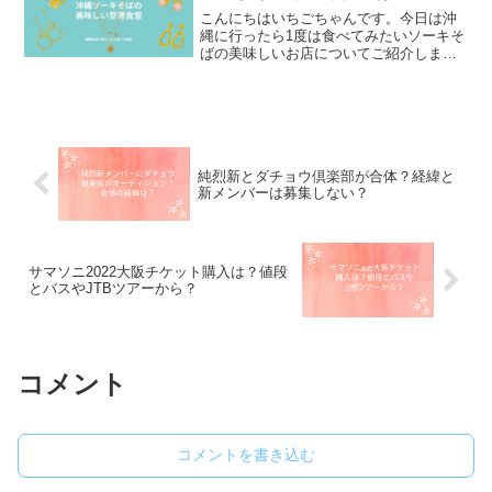
こんにちはいちごちゃんです。今日は沖
縄に行ったら1度は食べてみたいソーキそ
ばの美味しいお店についてご紹介しま
す。ソーキそば実は那覇空港の中におい
しいお店があると教えてもらいました。
空港に着いた途端『すいません食堂どこ
ですか・・？』って言った...
純烈新とダチョウ倶楽部が合体？経緯と
新メンバーは募集しない？
サマソニ2022大阪チケット購入は？値段
とバスやJTBツアーから？
コメント
コメントを書き込む