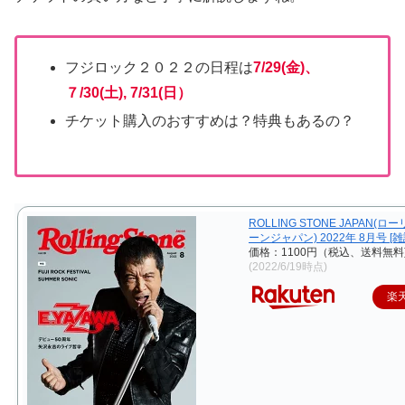
フジロック２０２２の日程は
7/29(金)、
７/30(土), 7/31
(日）
チケット購入のおすすめは？特典もあるの？
ROLLING STONE JAPAN(
ーンジャパン) 2022年 8月号 [雑
価格：1100円（税込、送料無料
(2022/6/19時点)
楽