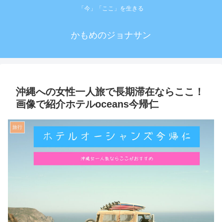
「今」「ここ」を生きる
かもめのジョナサン
沖縄への女性一人旅で長期滞在ならここ！
画像で紹介ホテルoceans今帰仁
旅行