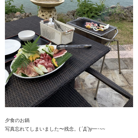
夕食のお鍋
写真忘れてしまいました〜残念。( ´Д`)y━･~~