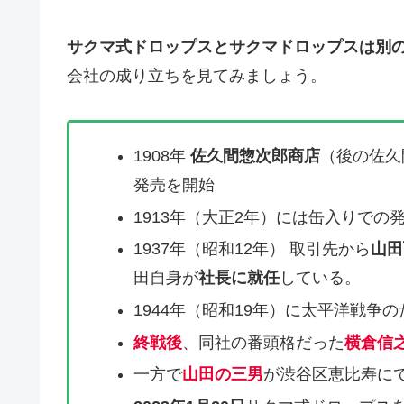
サクマ式ドロップスとサクマドロップスは別
会社の成り立ちを見てみましょう。
1908年
佐久間惣次郎商店
（後の佐久
発売を開始
1913年（大正2年）には缶入りでの
1937年（昭和12年） 取引先から
山田
田自身が
社長に就任
している。
1944年（昭和19年）に太平洋戦争
終戦後
、同社の番頭格だった
横倉信
一方で
山田の三男
が渋谷区恵比寿に