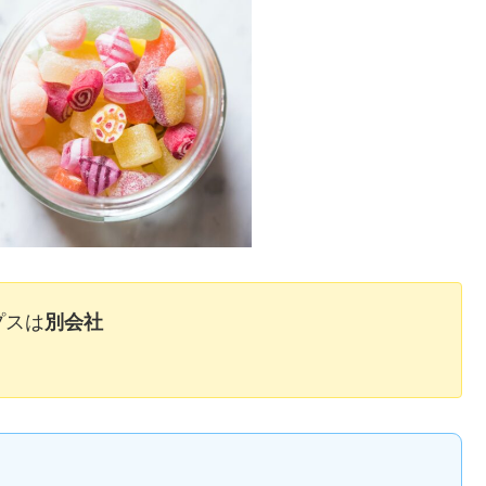
プスは
別会社