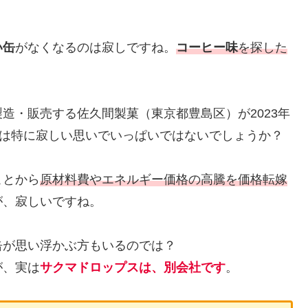
い缶
がなくなるのは寂しですね。
コーヒー味
を探した
造・販売する佐久間製菓（東京都豊島区）が2023年
方は特に寂しい思いでいっぱいではないでしょうか？
ことから
原材料費やエネルギー価格の高騰を価格転嫁
が、寂しいですね。
缶が思い浮かぶ方もいるのでは？
が、実は
サクマドロップスは、別会社です
。