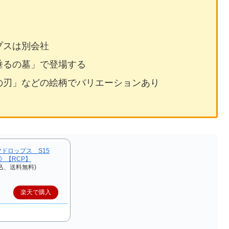
プスは別会社
垂るの墓」で登場する
の刃」などの絵柄でバリエーションあり
ドロップス S15
《》【RCP】
込、送料無料)
楽天で購入