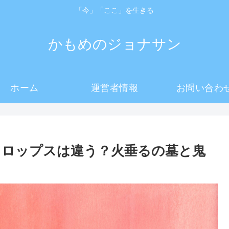
「今」「ここ」を生きる
かもめのジョナサン
ホーム
運営者情報
お問い合わ
ドロップスは違う？火垂るの墓と鬼