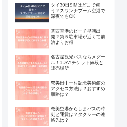
タイ30日SIMはどこで買
う？スワンナブーム空港で
深夜でもOK
関西空港のピーチ早朝出
発？第５駐車場が近くて前
泊よりお得
名古屋観光バスならメグー
ル！1DAYチケット値段と
販売場所
奄美田中一村記念美術館の
アクセス方法は？おすすめ
順路は？
奄美空港からしまバスの時
刻と運賃は？タクシーの連
絡先は？