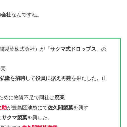
の会社
なんですね。
間製菓株式会社）が「
サクマ式ドロップス
」の
発売
弘隆を招聘
して
役員に据え再建
を果たした。山
のために物資不足で同社は
廃業
之助
が豊島区池袋にて
佐久間製菓
を興す
て
サクマ製菓
を興した。