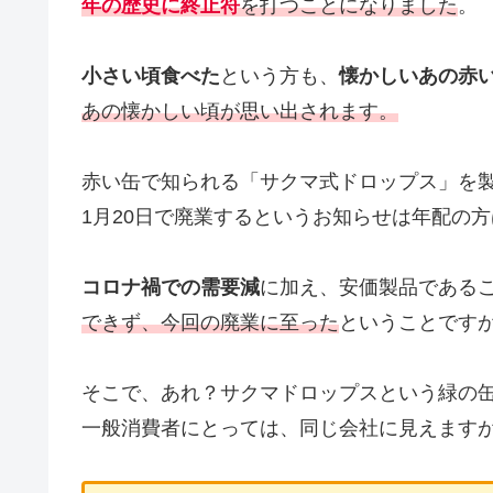
年の歴史に終止符
を打つことになりました
。
小さい頃食べた
という方も、
懐かしいあの赤
あの懐かしい頃が思い出されます。
赤い缶で知られる「サクマ式ドロップス」を製
1月20日で廃業するというお知らせは年配の
コロナ禍での需要減
に加え、安価製品である
できず、今回の廃業に至った
ということです
そこで、あれ？サクマドロップスという緑の
一般消費者にとっては、同じ会社に見えます