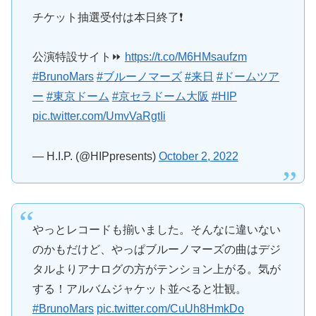
チケット抽選受付は本日終了❗️
公演特設サイト⏩
https://t.co/M6HMsaufzm
#BrunoMars
#ブルーノマーズ
#来日
#ドームツア
ー
#東京ドーム
#京セラドーム大阪
#HIP
pic.twitter.com/UmvVaRgtIi
— H.I.P. (@HIPpresents)
October 2, 2022
やっとレコードも揃いました。そんなに違いない
のかもだけど、やっぱブルーノマーズの曲はデジ
タルよりアナログの方がテンション上がる。気が
する！アルバムジャケット並べると壮観。
#BrunoMars
pic.twitter.com/CuUh8HmkDo