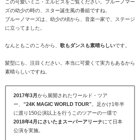
この可愛いミニ・エルビスをご覧ください。ブルーノマー
ズの幼少の時の、スター誕生風の番組ですね。
ブルーノマーズは、幼少の頃から、音楽一家で、ステージ
に立ってました。
なんともこのころから、
歌もダンスも素晴らしい
です。
髪型にも、注目ください。本当に可愛くて実力もあるから
素晴らしいですね。
2017年3⽉
から展開されたワールド・ツア
ー、
“24K MAGIC WORLD TOUR”
。⾜かけ1年半
に渡り150公演以上を⾏うこのツアーの⼀環で
2018年4⽉にさいたまスーパーアリーナ
にて⽇本
公演を実施。