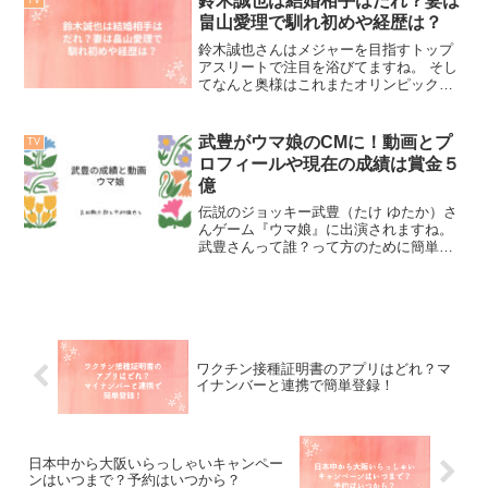
鈴木誠也は結婚相手はだれ？妻は
TV
ニムサイズは２５インチ綾...
畠山愛理で馴れ初めや経歴は？
鈴木誠也さんはメジャーを目指すトップ
アスリートで注目を浴びてますね。 そし
てなんと奥様はこれまたオリンピック選
手の畠山愛里さんでトップアスリート。
アスリート同士の結婚ですが鈴木愛理さ
んはどんなかたなんでしょうか？経歴
武豊がウマ娘のCMに！動画とプ
TV
や、ミス日本代表にも選...
ロフィールや現在の成績は賞金５
億
伝説のジョッキー武豊（たけ ゆたか）さ
んゲーム『ウマ娘』に出演されますね。
武豊さんって誰？って方のために簡単な
紹介と現在の成績について調べてみまし
た。最後に武豊さんの奥様や年収につい
ての記事もありますのでご興味がおあり
の方はご覧くださいね〜...
ワクチン接種証明書のアプリはどれ？マ
イナンバーと連携で簡単登録！
日本中から大阪いらっしゃいキャンペー
ンはいつまで？予約はいつから？