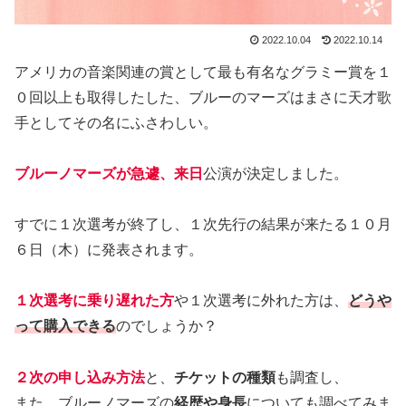
2022.10.04
2022.10.14
アメリカの音楽関連の賞として最も有名なグラミー賞を１
０回以上も取得したした、ブルーのマーズはまさに天才歌
手としてその名にふさわしい。
ブルーノマーズが急遽、来日
公演が決定しました。
すでに１次選考が終了し、１次先行の結果が来たる１０月
６日（木）に発表されます。
１次選考に乗り遅れた
方
や１次選考に外れた方は、
どうや
って購入できる
のでしょうか？
２次の申し込み方法
と、
チケットの種類
も調査し、
また、ブルーノマーズの
経歴や身長
についても調べてみま