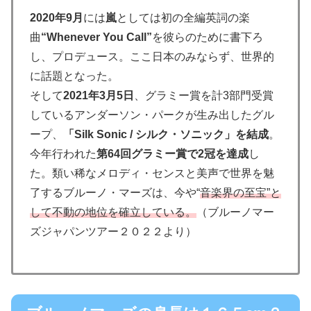
2020年9⽉
には
嵐
としては初の全編英詞の楽
曲
“Whenever You Call”
を彼らのために書下ろ
し、プロデュース。ここ⽇本のみならず、世界的
に話題となった。
そして
2021年3⽉5⽇
、グラミー賞を計3部⾨受賞
しているアンダーソン・パークが⽣み出したグル
ープ、
「Silk Sonic / シルク・ソニック」を結成
。
今年⾏われた
第64回グラミー賞で2冠を達成
し
た。類い稀なメロディ・センスと美声で世界を魅
了するブルーノ・マーズは、今や“
⾳楽界の⾄宝”と
して不動の地位を確⽴している。
（ブルーノマー
ズジャパンツアー２０２２より）