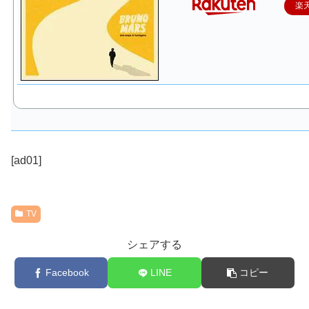
楽
[ad01]
TV
シェアする
Facebook
LINE
コピー