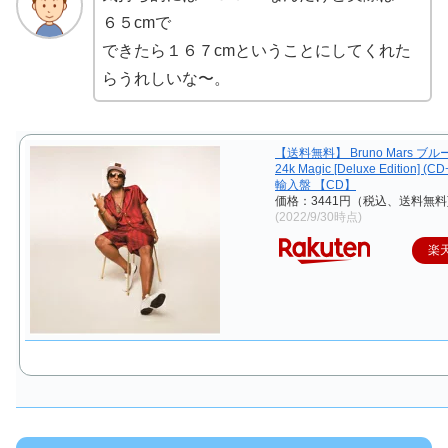
６５cmで
できたら１６７cmということにしてくれた
らうれしいな〜。
【送料無料】 Bruno Mars ブル
24k Magic [Deluxe Edition] (CD
輸入盤 【CD】
価格：3441円（税込、送料無料
(2022/9/30時点)
楽