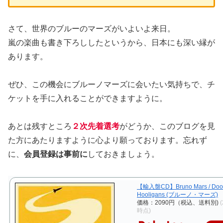
さて、世界のブルーのマーズがいよいよ来日。
嵐の楽曲も書き下ろししたというから、日本にも深い縁が
あります。
ぜひ、この機会にブルーノマーズに会いたい気持ちで、チ
ケットを手に入れることができますように。
あとは残すところ
２次先着選考
がどうか、このブログを見
た方にあたりますように心より願っております。忘れず
に、
会員登録は事前に
しておきましょう。
【輸入盤CD】Bruno Mars / Doo
Hooligans (ブルーノ・マーズ)
価格：2090円（税込、送料別)
(
時点)