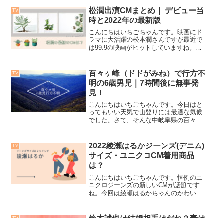
ね。今回こちらが、 e-booksで無料でお
試しで辞めるらしいです。E-booksで 漫
松潤出演CMまとめ｜ デビュー当
TV
画の...
時と2022年の最新版
こんにちはいちごちゃんです。映画にド
ラマに大活躍の松本潤さんですが最近で
は99.9の映画がヒットしていますね。映
画中で自分独自の調味料を使ってお料理
に一味加えるというシーンがあります。
また映画中でも 松岡さん自身が お料理を
百々ヶ峰（ドドがみね）で行方不
TV
作ると言う場面も...
明の6歳男児｜7時間後に無事発
見！
こんにちはいちごちゃんです。今日はと
ってもいい天気で山登りには最適な気候
でした。さて、そんな中岐阜県の百々ヶ
峰でおじいちゃんがトイレに行った時に
お孫さんが行方不明になると言う事件が
おきました。午後2時には下山されて駐車
2022綾瀬はるかジーンズ(デニム)
TV
場でおじいちゃん（７８...
サイズ・ユニクロCM着用商品
は？
こんにちはいちごちゃんです。恒例のユ
ニクロジーンズの新しいCMが話題です
ね。今回は綾瀬はるかちゃんのかわいい
ジーンズ姿とそのサイズを調べてみまし
た。いちごちゃんも気になるハイライズ
ジーンズです。綾瀬はるかのジーンズデ