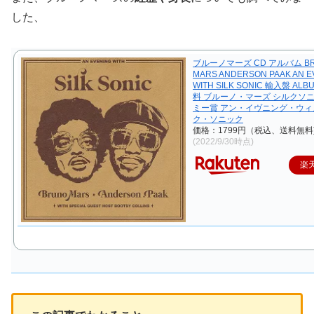
した、
ブルーノマーズ CD アルバム B
MARS ANDERSON PAAK AN E
WITH SILK SONIC 輸入盤 AL
料 ブルーノ・マーズ シルクソニ
ミー賞 アン・イヴニング・ウィ
ク・ソニック
価格：1799円（税込、送料無料
(2022/9/30時点)
楽