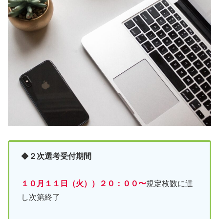
◆
２次選考受付期間
１０月１１日（火））２０：００〜
規定枚数に達
し次第終了