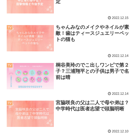
定
2022.12.15
ちゃんみなのメイクやネイルが素
TV
敵！歯はティースジュエリーペッ
トの猫も
2022.12.14
桐谷美玲のでこ出しワンピで第２
TV
子？三浦翔平との子供は男子で名
前は晴
2022.12.14
宮脇咲良の父は二人で母や弟は？
TV
中学時代は医者志望で頭脳明晰
2022.12.10