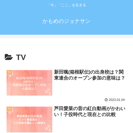
「今」「ここ」を生きる
かもめのジョナサン
TV
新田颯(箱根駅伝)の出身校は？関
TV
東連合のオープン参加の意味は？
2023.01.04
芦田愛菜の昔の紅白動画がかわい
TV
い！子役時代と現在との比較