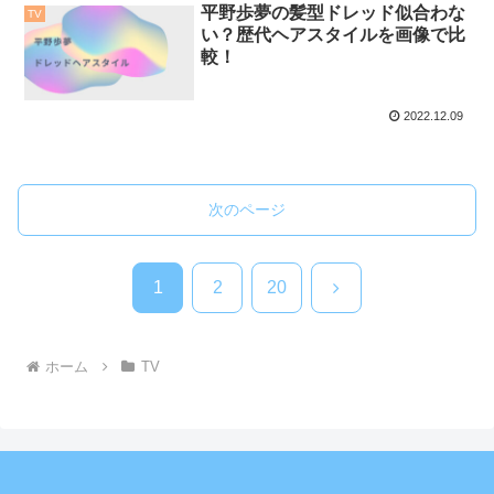
平野歩夢の髪型ドレッド似合わな
TV
い？歴代ヘアスタイルを画像で比
較！
2022.12.09
次のページ
次
1
2
20
へ
ホーム
TV