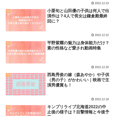
2022.12.23
小栗旬と山田優の子供は何人で出
TV
演作は？4人で長女は鎌倉殿最終
回に？
2022.12.22
平野紫耀の魅力は身体能力だけ？
TV
素の性格など愛され動画特集
2022.12.20
西島秀俊の嫁（森あやか）や子供
TV
（男の子）がかわいい｜映画で主
演男優賞も！
2022.12.18
キンプリライブ北海道2022の中
TV
止後の様子は？目撃情報と今後予