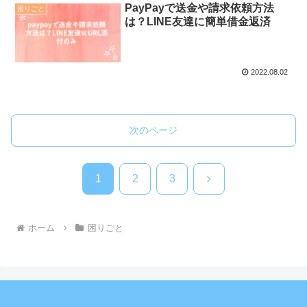
PayPayで送金や請求依頼方法
困りごと
は？LINE友達に簡単借金返済
2022.08.02
次のページ
次
1
2
3
へ
ホーム
困りごと