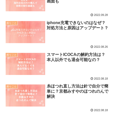
画面も
2022.09.28
iphone充電できないのはなぜ？
困りごと
対処方法と原因はアップデート？
2022.08.26
スマートICOCAの解約方法は？
困りごと
本人以外でも退会可能なの？
2022.08.18
糸ほつれ直し方法は針で自分で簡
困りごと
単に？京都みすやのほつれのんで
解決
2022.08.18