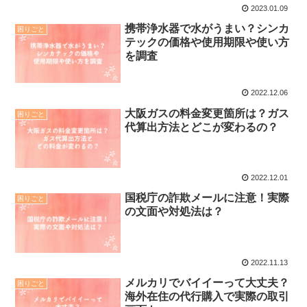
2023.01.09
携帯浄水器で水がうまい？シンカ
困りごと
テックの価格や使用期限や使い方
を調査
2022.12.06
大阪ガスの料金変更箇所は？ガス
困りごと
代算出方法とどこが変わるの？
2022.12.01
国税庁の詐欺メールに注意！実際
困りごと
の文面や対処法は？
2022.11.13
メルカリでバイイーって大丈夫？
困りごと
海外在住の代行購入で実際の取引