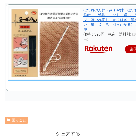
ほつれのん針（みすや針 ほつ
修針 処理 ニット 繕い 
プ ほつれ直し かけはぎ 簡
い 猫 犬 爪 引っかかる）
屋
価格：396円（税込、送料別)
(2
点)
楽
困りごと
シェアする