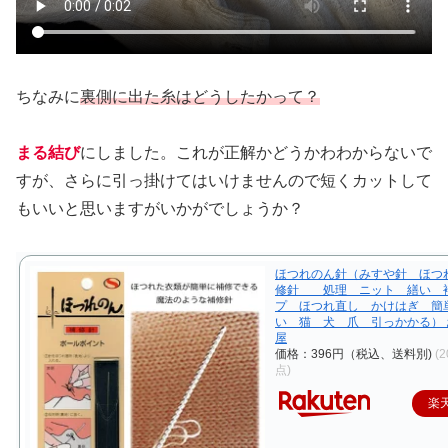
ちなみに
裏側に出た糸はどうしたかって？
まる結び
にしました。これが正解かどうかわわからないで
すが、さらに引っ掛けてはいけませんので短くカットして
もいいと思いますがいかがでしょうか？
ほつれのん針（みすや針 ほつ
修針 処理 ニット 繕い 
プ ほつれ直し かけはぎ 簡
い 猫 犬 爪 引っかかる）
屋
価格：396円（税込、送料別)
(2
点)
楽