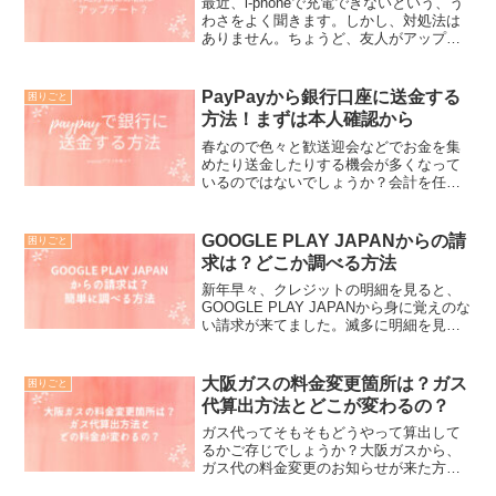
最近、i-phoneで充電できないという、う
わさをよく聞きます。しかし、対処法は
ありません。ちょうど、友人がアップデ
ートが原因だよと知らせてくれた矢先に
自分のi-phoneも充電できなくなったの
で、アップルに問い合わせてみました。
PayPayから銀行口座に送金する
困りごと
対処方法に...
方法！まずは本人確認から
春なので色々と歓送迎会などでお金を集
めたり送金したりする機会が多くなって
いるのではないでしょうか？会計を任さ
れて困ったことってありませんか？ 送金
するのに手数料が必要ないPayPayはとて
も便利ですよね。PayPayに振り込んでも
GOOGLE PLAY JAPANからの請
困りごと
らった後に...
求は？どこか調べる方法
新年早々、クレジットの明細を見ると、
GOOGLE PLAY JAPANから身に覚えのな
い請求が来てました。滅多に明細を見な
いので再度、過去のを見てみますと、
GOOGLE PLAY JAPANに２年も支払い続
けています。一体どこから調べれば良...
大阪ガスの料金変更箇所は？ガス
困りごと
代算出方法とどこが変わるの？
ガス代ってそもそもどうやって算出して
るかご存じでしょうか？大阪ガスから、
ガス代の料金変更のお知らせが来た方
は、燃料高騰で一体どのように自宅のガ