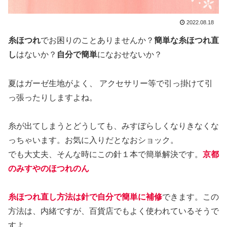
2022.08.18
糸ほつれ
でお困りのことありませんか？
簡単な糸ほつれ直
し
はないか？
自分で簡単
になおせないか？
夏はガーゼ生地がよく、 アクセサリー等で引っ掛けて引
っ張ったりしますよね。
糸が出てしまうとどうしても、みすぼらしくなりきなくな
っちゃいます。お気に入りだとなおショック。
でも大丈夫、そんな時にこの針１本で簡単解決です。
京都
のみすやのほつれのん
糸ほつれ直し方法は針で自分で簡単に補修
できます。この
方法は、内緒ですが、百貨店でもよく使われているそうで
すよ。