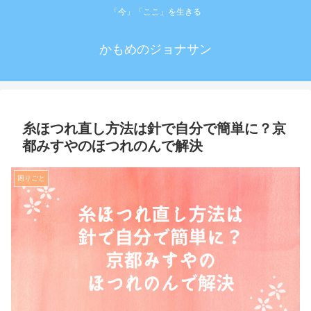
「今」「ここ」を生きる
かもめのジョナサン
糸ほつれ直し方法は針で自分で簡単に？京
都みすやのほつれのんで解決
困りごと