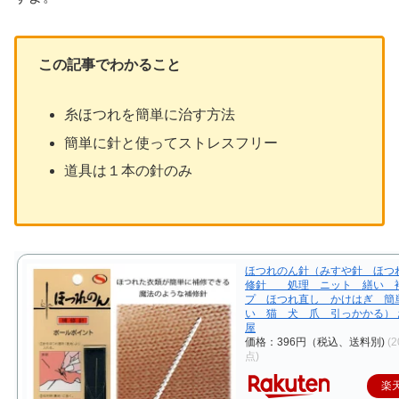
この記事でわかること
糸ほつれを簡単に治す方法
簡単に針と使ってストレスフリー
道具は１本の針のみ
ほつれのん針（みすや針 ほつ
修針 処理 ニット 繕い 
プ ほつれ直し かけはぎ 簡
い 猫 犬 爪 引っかかる）
屋
価格：396円（税込、送料別)
(2
点)
楽