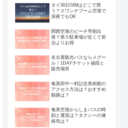
タイ30日SIMはどこで買
う？スワンナブーム空港で
深夜でもOK
関西空港のピーチ早朝出
発？第５駐車場が近くて前
泊よりお得
名古屋観光バスならメグー
ル！1DAYチケット値段と
販売場所
奄美田中一村記念美術館の
アクセス方法は？おすすめ
順路は？
奄美空港からしまバスの時
刻と運賃は？タクシーの連
絡先は？