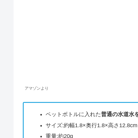
アマゾンより
ペットボトルに入れた
普通の水道水
サイズ:約幅1.8×奥行1.8×高さ12.8cm
重量:約20g