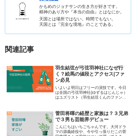
かもめのジョナサンの生き方が好きです。
精神のあり方や『本当の自由』とはなにか。
天国とは場所ではない。時間でもない。
天国とは『完全な境地』のことである。
関連記事
羽生結弦が弓弦羽神社になぜ行
TV
く？絵馬の値段とアクセス|ファ
ン必見
いよいよ明日はフリーの演技です。今日
は全国の弓弦羽神社(ゆずるはじんじゃ）
はユズリスト（羽生結弦くんのファン）
で絵馬はいっぱいに。弓弦羽神社はどん
な神様弓弦羽神社にエマはいくら弓弦羽
神社のアクセス弓弦羽神社は神戸にある
菅田将暉の経歴と家族は？３兄弟
TV
勝利の神様関西のユヅリ...
で３男も芸能界デビュー
こんにちはいちごちゃんです。大河ドラ
マの源義経役や、今や引っ張りだこの菅