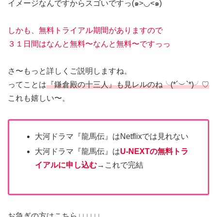
イメージなんですからスゴいですっ(๑>◡<๑)
しかも、無料トライアル期間がありますので
３１日間はなんと無料〜なんと無料〜ですっっ
さ〜もっと詳しくご説明しますね。
ってことは
『鎌倉殿の十三人』も見レルのね╰(*´︶`*)╯♡
これも嬉しい〜。
大河ドラマ『龍馬伝』はNetflixでは見れない
大河ドラマ『龍馬伝』は
U-NEXTの無料トラ
イアルに申し込む
→これで完結
お急ぎの方はこちら↓↓↓↓↓↓