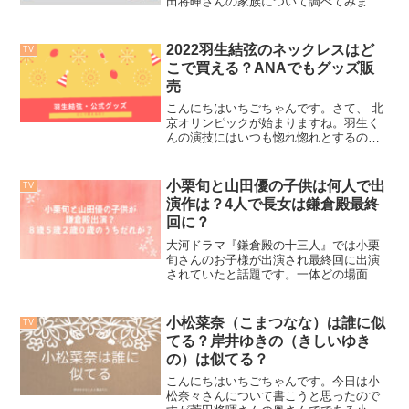
田将暉さんの家族について調べてみまし
た。いやいやなかなかのご家族がすごい
出たがり（いや、失礼！すごい）また、
この度は、弟さんがデビューされること
2022羽生結弦のネックレスはど
TV
になりましたね。どんな教...
こで買える？ANAでもグッズ販
売
こんにちはいちごちゃんです。さて、 北
京オリンピックが始まりますね。羽生く
んの演技にはいつも惚れ惚れとするので
すがいつもアクセサリーや衣装はとって
もステキだなと拝見しています。衣装は
誰が制作しているのか公式グッズはどこ
小栗旬と山田優の子供は何人で出
TV
で売られてるの ANA...
演作は？4人で長女は鎌倉殿最終
回に？
大河ドラマ『鎌倉殿の十三人』では小栗
旬さんのお子様が出演され最終回に出演
されていたと話題です。一体どの場面
で、お子さんは出演されていたのでしょ
うか？今日は小栗旬さんの奥様の山田優
さんについてそして４人のかわいいお子
小松菜奈（こまつなな）は誰に似
TV
様について、どの番組のどこ...
てる？岸井ゆきの（きしいゆき
の）は似てる？
こんにちはいちごちゃんです。今日は小
松奈々さんについて書こうと思ったので