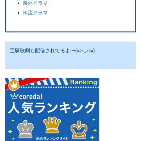
海外ドラマ
韓流ドラマ
宝塚歌劇も配信されてるよ〜(๑>◡<๑)