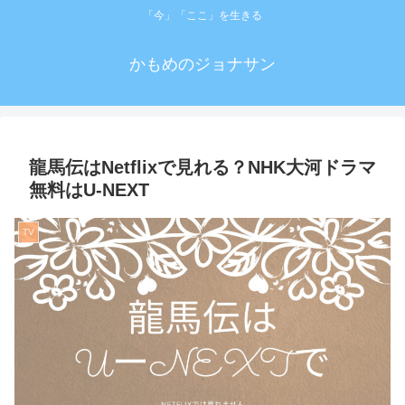
「今」「ここ」を生きる
かもめのジョナサン
龍馬伝はNetflixで見れる？NHK大河ドラマ
無料はU-NEXT
TV