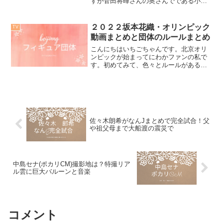
すが菅田将暉さんの奥さんでである小松
さんを見てて先日、９９.9の映画を見て
きたのですがやっぱりあの人に似てると
調べてみました。そうなんです。９９.９
２０２２坂本花織・オリンピック
TV
に出演している松潤へ...
動画まとめと団体のルールまとめ
こんにちはいちごちゃんです。北京オリ
ンピックが始まってにわかファンの私で
す。初めてみて、色々とルールがあるこ
とがわかり今回は最後の演技にも注目し
ましたのでまとめてみました。団体最後
の女子フリーに注目。前回の平昌と比較
しました。団体のルールを...
佐々木朗希がなんJまとめで完全試合！父
や祖父母まで大船渡の震災で
中島セナ(ポカリCM)撮影地は？特撮リア
ル雲に巨大バルーンと音楽
コメント