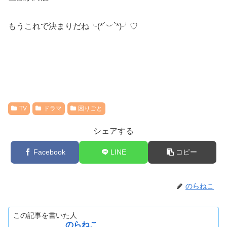
もうこれで決まりだね╰(*´︶`*)╯♡
TV
ドラマ
困りごと
シェアする
Facebook
LINE
コピー
のらねこ
この記事を書いた人
のらねこ