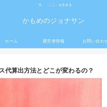
「今」「ここ」を生きる
かもめのジョナサン
ホーム
運営者情報
お問い合わ
ス代算出方法とどこが変わるの？