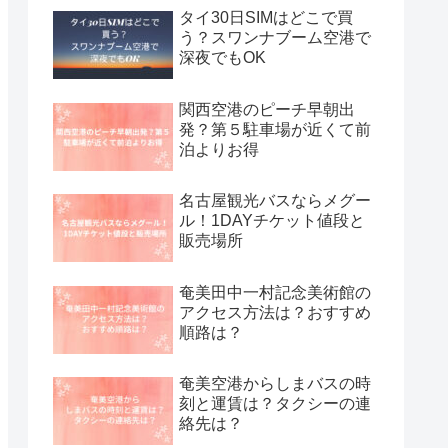
タイ30日SIMはどこで買
う？スワンナブーム空港で
深夜でもOK
関西空港のピーチ早朝出
発？第５駐車場が近くて前
泊よりお得
名古屋観光バスならメグー
ル！1DAYチケット値段と
販売場所
奄美田中一村記念美術館の
アクセス方法は？おすすめ
順路は？
奄美空港からしまバスの時
刻と運賃は？タクシーの連
絡先は？