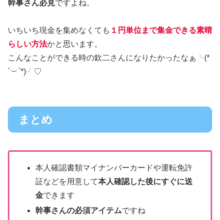
幹事さん必見
ですよね。
いちいち現金を集めなくても
１円単位まで集金できる素晴
らしい方法
かと思います。
こんなことができる時の欽二さんになりたかったなぁ╰(*
´︶`*)╯♡
まとめ
本人確認書類マイナンバーカードや運転免許
証などを用意して
本人確認した後にすぐに送
金
できます
幹事さんの必須アイテム
ですね