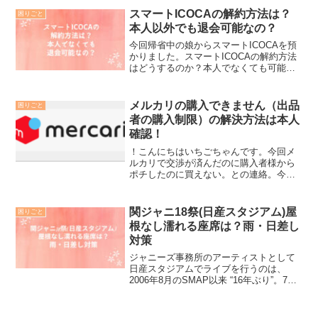
わかりにくい説明（笑）を読んで簡単に
スマートICOCAの解約方法は？
困りごと
解説したいと思います...
本人以外でも退会可能なの？
今回帰省中の娘からスマートICOCAを預
かりました。スマートICOCAの解約方法
はどうするのか？本人でなくても可能
か？について調べてみました。結論、住
所が違う家族は本人でないと無理です。
「スマートICOCAを解約してデポジット
メルカリの購入できません（出品
困りごと
（500円）あ...
者の購入制限）の解決方法は本人
確認！
！こんにちはいちごちゃんです。今回メ
ルカリで交渉が済んだのに購入者様から
ポチしたのに買えない。との連絡。今回
は急ぐのでキャンセルしますと言うこと
でした。（泣）結論から言いますと重要
なメールをいちごちゃんはチェックして
関ジャニ18祭(日産スタジアム)屋
困りごと
なかったんです。せっかく...
根なし濡れる座席は？雨・日差し
対策
ジャニーズ事務所のアーティストとして
日産スタジアムでライブを行うのは、
2006年8月のSMAP以来 “16年ぶり”。7月
に2日間開催され、7万人を動員する予定
です。ジャニ18祭(日産スタジアム)屋根な
し濡れる座席は？雨・日差し対策につい