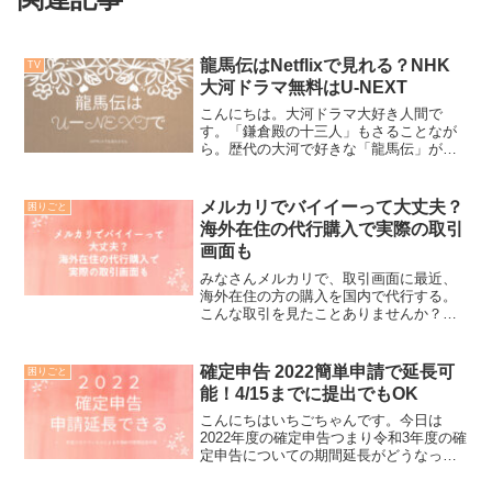
龍馬伝はNetflixで見れる？NHK
TV
大河ドラマ無料はU-NEXT
こんにちは。大河ドラマ大好き人間で
す。「鎌倉殿の十三人」もさることなが
ら。歴代の大河で好きな「龍馬伝」が
Netflix見れないかと検索してみると結
論、大河ドラマの『龍馬伝』はNetflixで
は見れませんでした。では、どこで1話か
メルカリでバイイーって大丈夫？
困りごと
ら全て見れる...
海外在住の代行購入で実際の取引
画面も
みなさんメルカリで、取引画面に最近、
海外在住の方の購入を国内で代行する。
こんな取引を見たことありませんか？
buyee(バイイー）から取引が来てびっく
りされた方も、おられるのではないでし
ょうか？私もその一人で、buyee(バイイ
確定申告 2022簡単申請で延長可
困りごと
ー）って初めて...
能！4/15までに提出でもOK
こんにちはいちごちゃんです。今日は
2022年度の確定申告つまり令和3年度の確
定申告についての期間延長がどうなって
いるのかについて詳しく説明いたします
あまり公にされておりませんが国税庁の