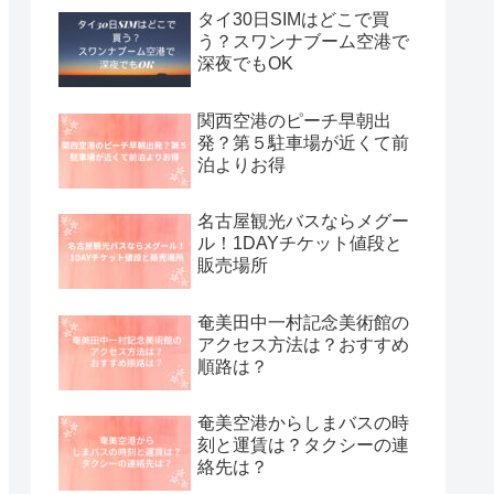
タイ30日SIMはどこで買
う？スワンナブーム空港で
深夜でもOK
関西空港のピーチ早朝出
発？第５駐車場が近くて前
泊よりお得
名古屋観光バスならメグー
ル！1DAYチケット値段と
販売場所
奄美田中一村記念美術館の
アクセス方法は？おすすめ
順路は？
奄美空港からしまバスの時
刻と運賃は？タクシーの連
絡先は？