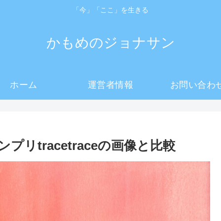
「今」「ここ」を生きる
かもめのジョナサン
ホーム
運営者情報
お問い合わ
リtracetraceの画像と比較