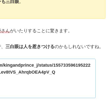
ンも三白眼
。
優さん
がいたりすることに驚きます。
で、
三白眼は人を惹きつける
のかもしれないですね。
com/kingandprince_j/status/155733596195222
Lev8tVS_AhrqbOEA4pV_Q