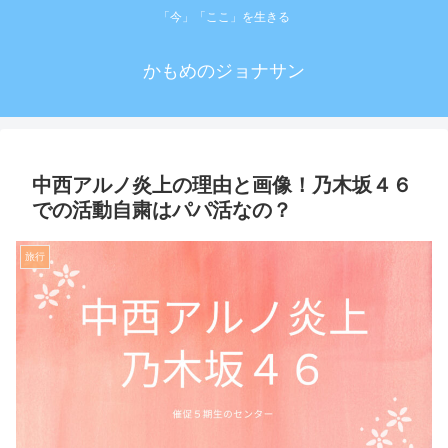
「今」「ここ」を生きる
かもめのジョナサン
中西アルノ炎上の理由と画像！乃木坂４６
での活動自粛はパパ活なの？
旅行