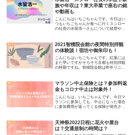
族や年収は？東大卒業で座右の銘
や動画も
こんにちはいちごちゃんです。今日はい
つもいちごちゃんが食べに行くスシロー
の社長の水留浩一さんについて経歴や書
籍についてまたご家族はいるのか気にな
るますよね。これらについて調べてみま
したので最後までお付き合いくださいま
2021智積院会館の夜間特別拝観
旅行
せ。今わかったけど半年前...
の体験談！宿坊や御朱印も！
こんにちはいちごちゃんです。紅葉には
まだ早いですがそろそろ京都も特別拝観
の時期ですね。智積院会館は昨年リニュ
ーアルオープン。昨年好評だった夜の特
別配管が始まってます。重要文化財など
特別なこの10日間しか入れない場所があ
マラソン中止保険とは？参加料返
旅行
ります。その場所に限り...
金もコロナ中止は対象外！
こんにちは。いちごちゃんです。今日マ
ラソンに参加しても、中止になった場合
に参加費用が返ってくる保険が発売され
ましたので、お知らせいたします。マラ
ソンランナーにとってはとっても嬉しい
保険ですね。1000人以上が参加するマラ
天神祭2022日程に花火や屋台
旅行
ソン大会に適用参加費...
は？交通規制の時間は？