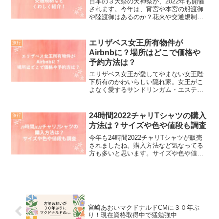
日本の３大祭の天神祭が、2022年も開催
されます。今年は、宵宮や本宮の船渡御
や陸渡御はあるのか？花火や交通規制は
どうなるのかなどについて、詳しくご紹
介します。初日の神事はありますが、船
渡御や花火は中止と決定されています。
エリザベス女王所有物件が
旅行
残念です。交通規制に...
Airbnbに？場所はどこで価格や
予約方法は？
エリザベス女王が愛してやまない女王陛
下所有のかわいらしい隠れ家。女王がこ
よなく愛するサンドリンガム・エステー
トの中心部に位置し、王室の別荘サンド
リンガム・ハウスに最も近い物件が、
Airbnbで掲載されている。一体、場所は
24時間2022チャリTシャツの購入
旅行
どこなのか？とっても...
方法は？サイズや色や値段も調査
今年も24時間2022チャリTシャツが販売
されましたね。購入方法など気なってる
方も多いと思います。サイズや色や値段
も気になりますよね。特に通販は返品も
効きませんので、サイズは必須。男女共
用ということですが、基本男性を基準に
作られていますので...
宮崎あおいマクドナルドCMに３０年ぶ
り！現在資格取得中で猛勉強中