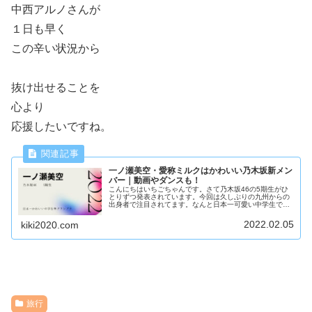
中西アルノさんが
１日も早く
この辛い状況から
抜け出せることを
心より
応援したいですね。
一ノ瀬美空・愛称ミルクはかわいい乃木坂新メン
バー｜動画やダンスも！
こんにちはいちごちゃんです。さて乃木坂46の5期生がひ
とりずつ発表されています。今回は久しぶりの九州からの
出身者で注目されてます。なんと日本一可愛い中学生で準
グランプリだったとか。またダンスもできるって言う噂。
一ノ瀬美空はどんな子かな？一ノ...
2022.02.05
kiki2020.com
旅行