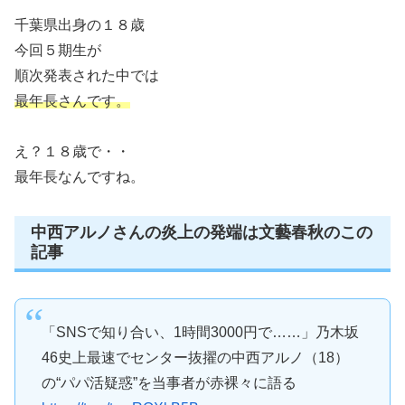
千葉県出身の１８歳
今回５期生が
順次発表された中では
最年長さんです。
え？１８歳で・・
最年長なんですね。
中西アルノさんの炎上の発端は文藝春秋のこの
記事
「SNSで知り合い、1時間3000円で……」乃木坂
46史上最速でセンター抜擢の中西アルノ（18）
の“パパ活疑惑”を当事者が赤裸々に語る