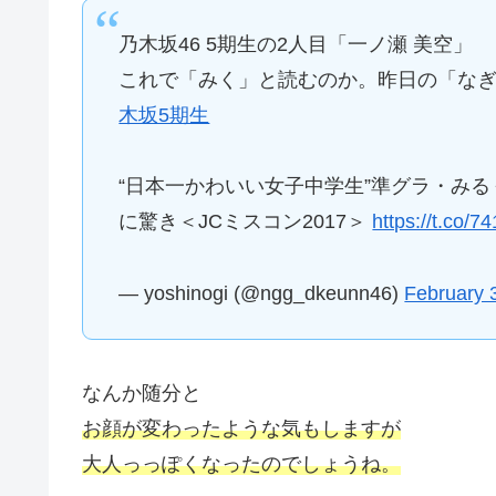
乃木坂46 5期生の2人目「一ノ瀬 美空」
これで「みく」と読むのか。昨日の「な
木坂5期生
“日本一かわいい女子中学生”準グラ・み
に驚き＜JCミスコン2017＞
https://t.co
— yoshinogi (@ngg_dkeunn46)
February 
なんか随分と
お顔が変わったような気もしますが
大人っっぽくなったのでしょうね。