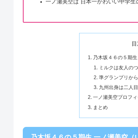
一ノ瀬美空は 日本一かわいい中学生
目
乃木坂４６の５期生
ミルクは友人の
準グランプリか
九州出身は二人
一ノ瀬美空プロフィ
まとめ
乃木坂４６の５期生 一ノ瀬美空（