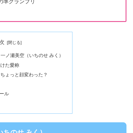
の準グランプリ
次
 一ノ瀬美空（いちのせ みく）
つけた愛称
らちょっと顔変わった？
目
ール
いちのせ みく）