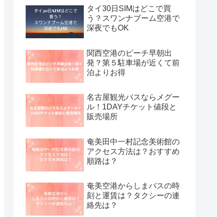
タイ30日SIMはどこで買
う？スワンナブーム空港で
深夜でもOK
関西空港のピーチ早朝出
発？第５駐車場が近くて前
泊よりお得
名古屋観光バスならメグー
ル！1DAYチケット値段と
販売場所
奄美田中一村記念美術館の
アクセス方法は？おすすめ
順路は？
奄美空港からしまバスの時
刻と運賃は？タクシーの連
絡先は？