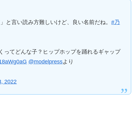
ぎ」と言い読み方難しいけど、良い名前だね。
#乃
るくってどんな子？ヒップホップを踊れるギャップ
/7418aWg0aG
@modelpress
より
3, 2022