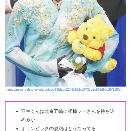
https://news.yahoo.co.jp/articles/c78bfebc2246c982cd773cbec959d9bb39f915fa
羽生くんは北京五輪に相棒プーさんを持ち込
めるか
オリンピックの規約はどうなってる