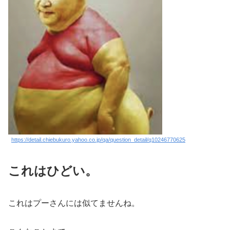
https://detail.chiebukuro.yahoo.co.jp/qa/question_detail/q10246770625
これはひどい。
これはプーさんには似てませんね。