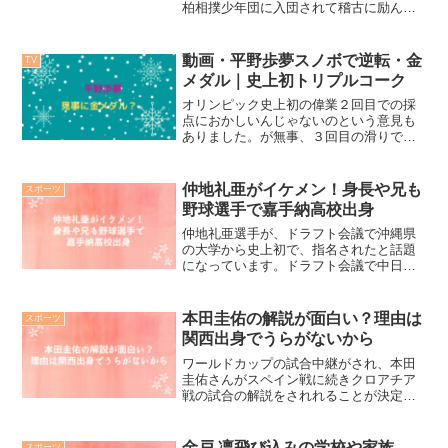
柏相撲少年団に入団されて稽古に励んで
おられます。 日々最年少横綱を目指して
頑張っておられます。千葉と言えば相撲
の名門中学柏第２中学がありますよね。
動画・平野歩夢スノボで逆転・金
TV
そして近くには永田さん...
メダル｜史上初トリプルコーク
オリンピック史上初の偉業２回目での採
点におかしいんじゃないのという意見も
ありました。が無事、３回目の滑りで見
事逆転金メダルでした。インタビューに
もとても謙虚に落ち着きを見せていま
す。流石に思い存分努力した方の姿勢は
仲地礼亜がイケメン！身長や兄も
スポーツ
姿は他を寄せ付けない魅力を...
野球選手で嘉手納高校出身
仲地礼亜選手が、ドラフト会議で沖縄県
の大学から史上初で、指名されたと話題
になっています。ドラフト会議で中日が
１位指名した仲地礼亜選手がイケメンす
ぎます。ニュースで、観た瞬間、整った
正統派のイケメン。って思いませんでし
本田圭佑の解説が面白い？理由は
スポーツ
たか？沖縄県の大学からは...
関西出身でうらがないから
ワールドカップの試合中継がされ、本田
圭佑さんがスペイン戦に続きクロアチア
戦の試合の解説をされれることが決定し
たそうです。今回、本田圭佑さんのお姿
のお写真を見て、松葉杖をお持ちだった
ので「あれ？怪我したのかな？」と疑問
金戸 凛飛び込みの学校や家族
スポーツ