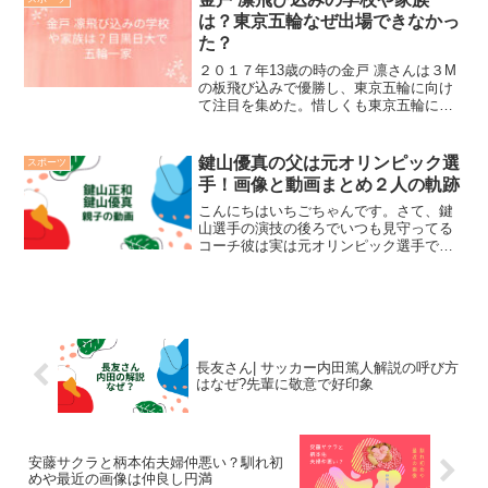
に思いましたが、さすが大...
は？東京五輪なぜ出場できなかっ
た？
２０１７年13歳の時の金戸 凛さんは３M
の板飛び込みで優勝し、東京五輪に向け
て注目を集めた。惜しくも東京五輪に親
子3代の出場を逃した、金戸 凛さんにつ
いて調べてみた。いち早くパリ五輪に向
けて走り出す金戸 凛さんについて、みん
鍵山優真の父は元オリンピック選
スポーツ
なで応援したいで...
手！画像と動画まとめ２人の軌跡
こんにちはいちごちゃんです。さて、鍵
山選手の演技の後ろでいつも見守ってる
コーチ彼は実は元オリンピック選手であ
る鍵山正和さんです。今日はお父様につ
いて調べてみました。鍵山正和のプロフ
ィール鍵山正和の動画と画像で比較鍵山
正和プロフィールお父さん...
長友さん| サッカー内田篤人解説の呼び方
はなぜ?先輩に敬意で好印象
安藤サクラと柄本佑夫婦仲悪い？馴れ初
めや最近の画像は仲良し円満