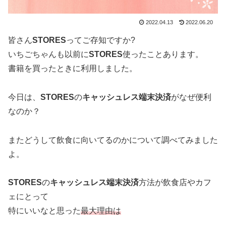
2022.04.13
2022.06.20
皆さん
STORES
ってご存知ですか?
いちごちゃんも以前に
STORES
使ったことあります。
書籍を買ったときに利用しました。
今日は、
STORES
の
キャッシュレス端末決済
がなぜ便利
なのか？
またどうして飲食に向いてるのかについて調べてみました
よ。
STORES
の
キャッシュレス端末決済
方法が飲食店やカフ
ェにとって
特にいいなと思った
最大理由は