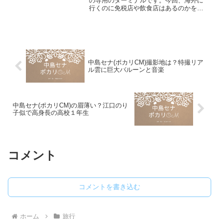
の専用のターミナルです。今回、海外に
行くのに免税店や飲食店はあるのかを調
べてみました。(２０２３年２月２日現在
では、ピーチでは出国は第２ターミナル
ですが、入国は、検疫の関係で第１ター
ミナルになっています...
中島セナ(ポカリCM)撮影地は？特撮リア
ル雲に巨大バルーンと音楽
中島セナ(ポカリCM)の眉薄い？江口のり
子似で高身長の高校１年生
コメント
コメントを書き込む
ホーム
旅行