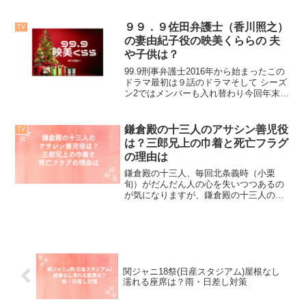
調べてみると映画に出演されるのでやた
らと拝見回数が増えています。2014年か
らの連続のシリーズ『土竜の唄』FINAL
９９．９佐田弁護士（香川照之）
TV
が公開生田斗真さ...
の妻由紀子役の映美くららの 夫
や子供は？
99.9刑事弁護士2016年から始まったこの
ドラマ最初は９話のドラマそして シーズ
ン2ではメンバーも入れ替わり今回年末の
映画公開となってます。さて、今回は佐
田弁護士の妻役で元・宝塚のトップ娘役
の映美くららさんについて調べてみまし
鎌倉殿の十三人のアサシン善児役
TV
た。 宝塚ス...
は？三郎兄上の巾着と死亡フラグ
の理由は
鎌倉殿の十三人、毎回北条義時（小栗
旬）がだんだん人の心を失いつつあるの
が気になりますが、鎌倉殿の十三人の中
でアサシン役の善児は一体誰なのか？は
たまた、次回予告で気になる三郎兄上の
巾着今日はこの２点について掘り下げて
みたいと思います。この記事...
関ジャニ18祭(日産スタジアム)屋根なし
濡れる座席は？雨・日差し対策