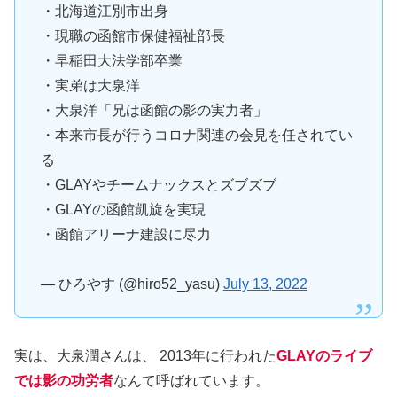
・北海道江別市出身
・現職の函館市保健福祉部長
・早稲田大法学部卒業
・実弟は大泉洋
・大泉洋「兄は函館の影の実力者」
・本来市長が行うコロナ関連の会見を任されてい
る
・GLAYやチームナックスとズブズブ
・GLAYの函館凱旋を実現
・函館アリーナ建設に尽力
— ひろやす (@hiro52_yasu)
July 13, 2022
実は、大泉潤さんは、 2013年に行われた
GLAYのライブ
では
影の
功労者
なんて呼ばれています。