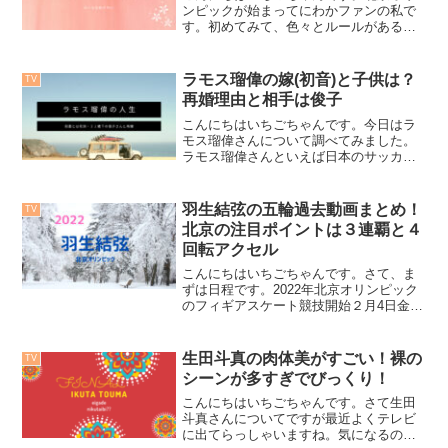
ンピックが始まってにわかファンの私で
す。初めてみて、色々とルールがあるこ
とがわかり今回は最後の演技にも注目し
ましたのでまとめてみました。団体最後
の女子フリーに注目。前回の平昌と比較
ラモス瑠偉の嫁(初音)と子供は？
TV
しました。団体のルールを...
再婚理由と相手は俊子
こんにちはいちごちゃんです。今日はラ
モス瑠偉さんについて調べてみました。
ラモス瑠偉さんといえば日本のサッカー
界をカズ（三浦和良）さんたちと日本の
サッカー界を盛り上げた大事な方です。
しばらくご病気でお目にかかれませんで
羽生結弦の五輪過去動画まとめ！
TV
したが最近の様子はどうな...
北京の注目ポイントは３連覇と４
回転アクセル
こんにちはいちごちゃんです。さて、ま
ずは日程です。2022年北京オリンピック
のフィギアスケート競技開始２月4日金曜
日終了2月20日日曜日 いちごちゃんの周
りでも羽生くんのファンはたくさんいま
す。フィギアスケートにかける情熱は野
生田斗真の肉体美がすごい！裸の
TV
球で言うところ...
シーンが多すぎでびっくり！
こんにちはいちごちゃんです。さて生田
斗真さんについてですが最近よくテレビ
に出てらっしゃいますね。気になるので