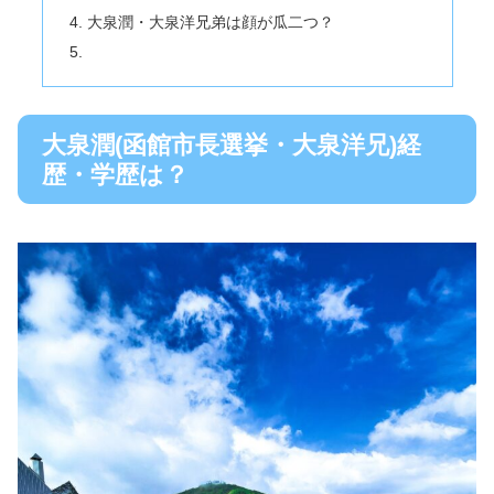
大泉潤・大泉洋兄弟は顔が瓜二つ？
大泉潤(函館市長選挙・大泉洋兄)経
歴・学歴は？