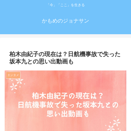
「今」「ここ」を生きる
かもめのジョナサン
柏木由紀子の現在は？日航機事故で失った
坂本九との思い出動画も
エンタメ