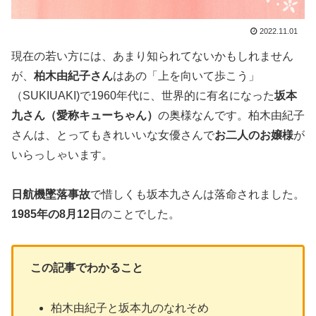
2022.11.01
現在の若い方には、あまり知られてないかもしれません
が、
柏木由紀子さん
はあの「上を向いて歩こう」
（SUKIUAKI)で1960年代に、世界的に有名になった
坂本
九さん（愛称キューちゃん）
の奥様なんです。柏木由紀子
さんは、とってもきれいいな女優さんで
お二人のお嬢様
が
いらっしゃいます。
日航機墜落事故
で惜しくも坂本九さんは落命されました。
1985年の8月12日
のことでした。
この記事でわかること
柏木由紀子と坂本九のなれそめ