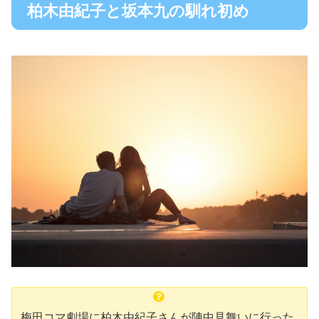
柏木由紀子と坂本九の馴れ初め
梅田コマ劇場に柏木由紀子さんが陣中見舞いに行った