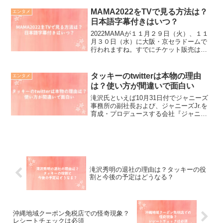
て育ってこられたのでしょうか？イケメ
ンでなんともスマートな印象を受ける飯
MAMA2022をTVで見る方法は？
エンタメ
島 寛騎ですが、結構...
日本語字幕付きはいつ？
2022MAMAが１１月２９日（火）、１１
月３０日（水）に大阪・京セラドームで
行われますね。すでにチケット販売は終
了し、当選した方は良いのですが、惜し
くも外れてしまったかったちはどうやっ
て見ればいいのでしょうか？ご安心くだ
タッキーのtwitterは本物の理由
エンタメ
さい。自宅で、じっ...
は？使い方が間違いで面白い
滝沢氏といえば10月31日付でジャニーズ
事務所の副社長および、ジャニーズJr.を
育成・プロデュースする会社『ジャニー
ズアイランド』の社長を退任したばかり
で話題になっていました。今回、滝沢さ
んが、１１月７日に個人のtwitterを開設さ
れたの...
滝沢秀明の退社の理由は？タッキーの役
割と今後の予定はどうなる？
沖縄地域クーポン免税店での怪奇現象？
レシートチェックは必須