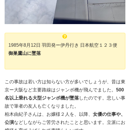
1985年8月12日 羽田発ー伊丹行き 日本航空１２３便
御巣鷹山に墜落
この事故は若い方は知らない方が多いでしょうが、昔は東
京ー大阪など主要路線はジャンボ機が飛んでました。
500
名以上乗れる大型ジャンボ機が墜落
したのです。悲しい事
故で筆者の友人も亡くなりました。
柏木由紀子さんは、お嬢様２人を、以降、
女優の仕事や、
公演
などしながらご苦労されたことと思います。立派にお