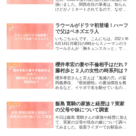
揃いました。関西在住の筆者は、知らん
けどがノミネートされてるので、なぜ今
更という感じでした。この新語・流行語
大賞は一体誰が、決めるのかもしりたく
ないですか？知らんけどは関西人にとっ
ラウールがドラマ初登場！ハーフ
TV
てはとても便利な言葉...
で父はベネズエラ人
いちごちゃんです。こんにちは。202１年
6月14日月曜日の8時からスノーマンのラ
ウールさんが「胸キュンスカッと」で
『スカッとジャパン』ショートドラマに
初登場されます。ラウールさんと言えば
スノーマンで最年少のハーフのイケメ
櫻井孝宏の妻や不倫相手はだれ？
エンタメ
ン。ショートコントも...
藤村歩と２人の女性の時系列は？
櫻井孝宏さんと言えば『鬼滅の刃』の冨
岡義勇役、『呪術廻戦』の夏油傑役を務
めるなど、イケボで名を馳せているの彼
ですが、昨年は、不倫疑惑から、なんと
結婚されてることも発覚。そしてなん
と、またまた、２重に不倫してることが
飯島 寛騎の家族と経歴は？実家
エンタメ
今年になり発覚。一体どうい...
の父母や妹について調査
今日は飯島 寛騎さんの家族や経歴に加え
て、実家の父母や現在の嫁について調べ
てみました。仮面ライダーでお馴染みの
飯島 寛騎ですが一体どんな家族に囲まれ