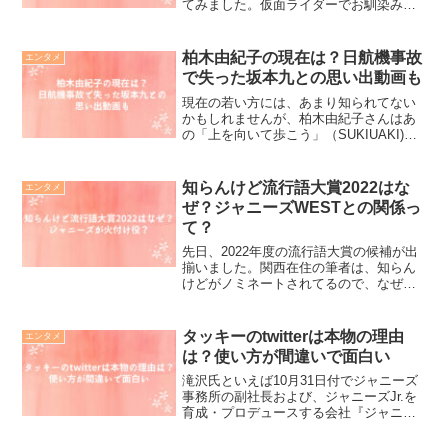
てみました。仮面ライダーでお馴染みの
飯島 寛騎ですが一体どんな家族に囲まれ
て育ってこられたのでしょうか？イケメ
ンでなんともスマートな印象を受ける飯
柏木由紀子の現在は？日航機事故
エンタメ
島 寛騎ですが、結構...
で失った坂本九との思い出動画も
現在の若い方には、あまり知られてない
かもしれませんが、柏木由紀子さんはあ
の「上を向いて歩こう」（SUKIUAKI)で
1960年代に、世界的に有名になった坂本
九さん（愛称キューちゃん）の奥様なん
です。柏木由紀子さんは、とってもきれ
知らんけど流行語大賞2022はな
エンタメ
いいな女優さ...
ぜ？ジャニーズWESTとの関係っ
て？
先日、2022年度の流行語大賞の候補が出
揃いました。関西在住の筆者は、知らん
けどがノミネートされてるので、なぜ今
更という感じでした。この新語・流行語
大賞は一体誰が、決めるのかもしりたく
ないですか？知らんけどは関西人にとっ
タッキーのtwitterは本物の理由
エンタメ
てはとても便利な言葉...
は？使い方が間違いで面白い
滝沢氏といえば10月31日付でジャニーズ
事務所の副社長および、ジャニーズJr.を
育成・プロデュースする会社『ジャニー
ズアイランド』の社長を退任したばかり
で話題になっていました。今回、滝沢さ