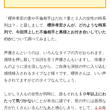
「櫻井孝宏の妻や不倫相手はだれ？妻と２人の女性の時系
列は？」と題しまして、
櫻井孝宏さんが、どのような時系
列で、今回浮上した不倫相手と奥様とお付き合いしていた
のか
について調べてみました。
声優さんというのは、いろんなタイプの方がおられます。
感情を押し殺して台詞を言う声優さんもいますし、俳優さ
んのように涙を流しながら、ご自身も演技の中に入り込む
感情移入されるタイプなど様々です。櫻井さんは、いい声
をされてますがどのタイプなんでしょう。
しかし３人もの女性が同時に、誰もそれも
１０年以上にわ
たって気づかない
ことが本当に謎です。世の中には器用な
方がたくさんいるんだなあと感心しきり。そして、
１０年