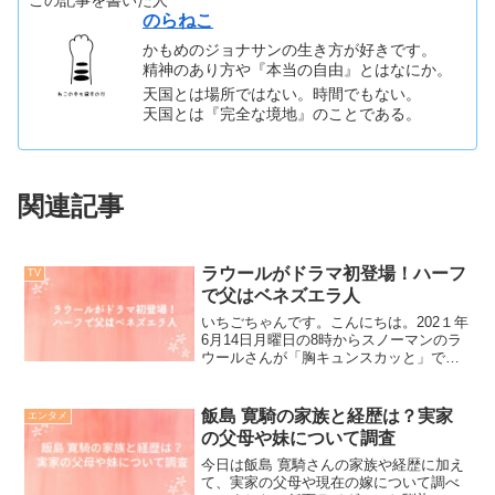
この記事を書いた人
のらねこ
かもめのジョナサンの生き方が好きです。
精神のあり方や『本当の自由』とはなにか。
天国とは場所ではない。時間でもない。
天国とは『完全な境地』のことである。
関連記事
ラウールがドラマ初登場！ハーフ
TV
で父はベネズエラ人
いちごちゃんです。こんにちは。202１年
6月14日月曜日の8時からスノーマンのラ
ウールさんが「胸キュンスカッと」で
『スカッとジャパン』ショートドラマに
初登場されます。ラウールさんと言えば
スノーマンで最年少のハーフのイケメ
飯島 寛騎の家族と経歴は？実家
エンタメ
ン。ショートコントも...
の父母や妹について調査
今日は飯島 寛騎さんの家族や経歴に加え
て、実家の父母や現在の嫁について調べ