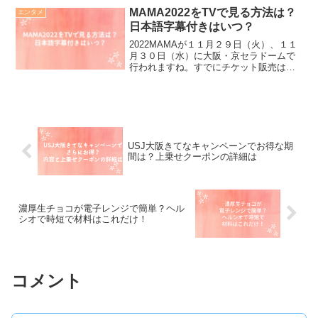
んが、１１月７日に個人のtwitterを開設さ
MAMA2022をTVで見る方法は？
エンタメ
れたの...
日本語字幕付きはいつ？
2022MAMAが１１月２９日（火）、１１
月３０日（水）に大阪・京セラドームで
行われますね。すでにチケット販売は終
了し、当選した方は良いのですが、惜し
くも外れてしまったかったちはどうやっ
て見ればいいのでしょうか？ご安心くだ
さい。自宅で、じっ...
USJ大阪きてなキャンペーンでお得な期
間は？上乗せクーポンの詳細は
濃厚生チョコが電子レンジで簡単？ヘル
シオで時短で材料はこれだけ！
コメント