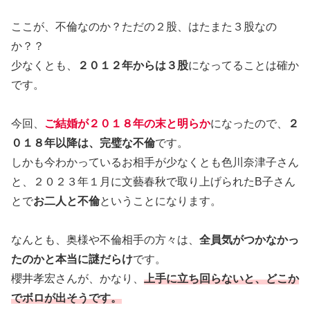
ここが、不倫なのか？ただの２股、はたまた３股なの
か？？
少なくとも、
２０１２年からは３股
になってることは確か
です。
今回、
ご結婚が２０１８年の末と明らか
になったので、
２
０１８年以降は、完璧な不倫
です。
しかも今わかっているお相手が少なくとも色川奈津子さん
と、２０２３年１月に文藝春秋で取り上げられたB子さん
とで
お二人と不倫
ということになります。
なんとも、奥様や不倫相手の方々は、
全員気がつかなかっ
たのかと本当に謎だらけ
です。
櫻井孝宏さんが、かなり、
上手に立ち回らないと、どこか
でボロが出そうです。