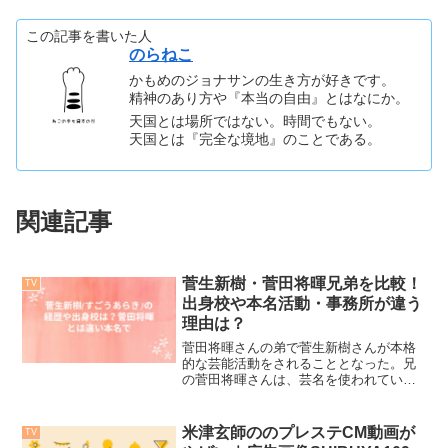
この記事を書いた人
のらねこ
かもめのジョナサンの生き方が好きです。
精神のあり方や『本当の自由』とはなにか。
天国とは場所ではない。時間でもない。
天国とは『完全な境地』のことである。
関連記事
菅生新樹・菅田将暉兄弟を比較！
TV
出身校や本名活動・事務所が違う
理由は？
菅田将暉さんの弟で菅生新樹さんが本格
的な芸能活動をされることとなった。兄
の菅田将暉さんは、芸名を使われている
が、弟である菅生新樹(すごうあらき)さん
は本名で活動されるようだ。菅生新樹(す
ごうあらき)さん自身の経歴やご家族につ
米津玄師ののプレステCM動画が
TV
いて。また、今回...