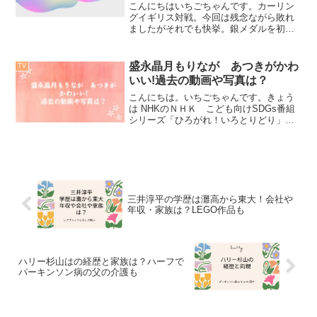
こんにちはいちごちゃんです。カーリン
グイギリス対戦。今回は残念ながら敗れ
ましたがそれでも快挙。銀メダルを初め
てもたらしてくれました。前回の平昌オ
リンピックでは連発された「そうだ
ね〜」が聞かれなくなった理由は「そだ
盛永晶月もりなが あつきがかわ
TV
ね〜』の代わりに出てきたワー...
いい!過去の動画や写真は？
こんにちは。いちごちゃんです。きょう
は NHKのＮＨＫ こども向けSDGs番組
シリーズ「ひろがれ！いろとりどり」に
出演中のＳＤＧｓこどもユニット『ミド
リーズ』 のメンバーである盛永晶月ち
ゃんについて調べてみました。盛永晶月
くんのプロフィール...
三井淳平の学歴は灘高から東大！会社や
年収・家族は？LEGO作品も
ハリー杉山はの経歴と家族は？ハーフで
パーキンソン病の父の介護も