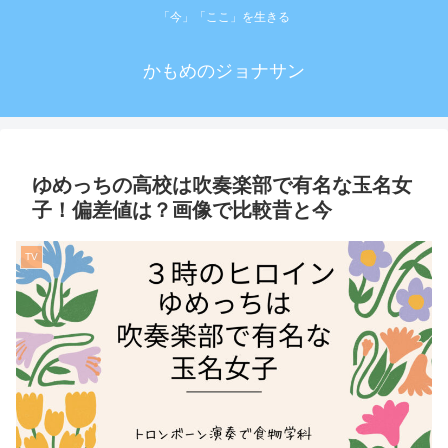
「今」「ここ」を生きる
かもめのジョナサン
ゆめっちの高校は吹奏楽部で有名な玉名女
子！偏差値は？画像で比較昔と今
TV