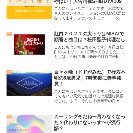
やばい｜広告画像SHIBUYA109
こんにちはいちごちゃんです。米津玄師
さんのプレイステーションのCMが話題に
なってます。ファンの中には・・・の方
も。プレステ最新CMをご紹介
SHIBBUYA109の 広告画像最新プレステ
CM動画を見たい方はこちらでAmazonよ
紅白２０２１の大トリはMISAIで
TV
りいちごちゃん...
順番と曲目は？松田聖子代理なし
こんにちはいちごちゃんです。今日は紅
白の 大トリについて調べてみました。こ
としは、20日の曲目発表の目前で松田聖
子さんの娘さんの急逝で曲目発表も保留
になってましたね。松田聖子の代わりに
大トリはMISIA繰り上げ出演はなし紅組
百々ヶ峰（ドドがみね）で行方不
TV
が1名少ないまま...
明の6歳男児｜7時間後に無事発
見！
こんにちはいちごちゃんです。今日はと
ってもいい天気で山登りには最適な気候
でした。さて、そんな中岐阜県の百々ヶ
峰でおじいちゃんがトイレに行った時に
お孫さんが行方不明になると言う事件が
おきました。午後2時には下山されて駐車
カーリングそだねー言わなくなっ
TV
場でおじいちゃん（７８...
た？代わりにないっす〜が流行
語？