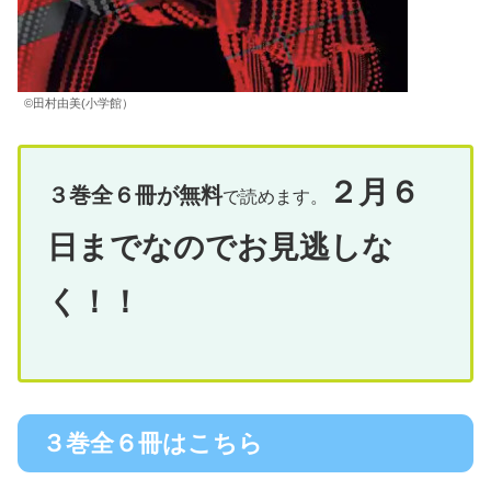
©️田村由美(小学館）
２月６
３巻全６冊が無料
で読めます。
日までなのでお見逃しな
く！！
３巻全６冊はこちら