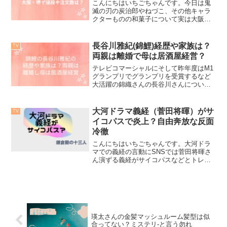
こんにちはいちごちゃんです。今日は鬼
滅の刃の炭治郎やねづこ、その他キャラ
クターものの和菓子について実は大阪・
堺にはすごい職人さんがいてそれぞれの
オーダーに応じて作ってくださるんです
よ。もしご興味おありの方はこちらのほ
長谷川雅紀(錦鯉)経歴や家族は？
TV
うに連絡して相談してみて...
両親は離婚で母は居酒屋経営？
テレビコマーシャルにそして昨年度はM1
グランプリでグランプリを受賞するなど
大活躍の錦織さんの長谷川さんについて
調べてみました。長谷川さんと言えば北
海道の出身で有名ですよね。では長谷川
さんの家族はどのような方々なんでしょ
大河ドラマ義経（菅田将暉）がサ
TV
う？気になりませんか？...
イコパスで炎上？自由奔放な反面
冷徹
こんにちはいちごちゃんです。大河ドラ
マでの義経の言動にSNSでは菅田将暉さ
ん演ずる義経がサイコパスなどとトレン
ド入りしてますね。さて、どういうとこ
らがサイコパスなのかサイコパスってど
んな人のなかについてきになてる方もい
るのではないでしょうか...
瑛太さんの金髪マッシュルーム髪型は似
合ってない？ミステリ-と言う勿れ