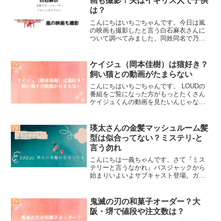
画も撮影！夫はイギリス人で子供
は？
こんにちはいちごちゃんです。今日は嵐
の映画も撮影したと言う白石麻衣さんに
ついて調べてみました。同姓同名で乃木
坂46の白石麻衣さんがいらっしゃいます
が別の方ですのでお間違いなく。（笑）
白石麻衣さんってどんなかた？白石麻衣
ケイジュ（岡本佳樹）は猫好き？
TV
さんが嵐の映画の撮影も...
飼い猫との動画がたまらない
こんにちはいちごちゃんです。 LOUDの
番組をご覧になった方がもっとたくさん
ケイジュくんの動画を見たいんじゃない
かなぁと思って集めてみました。この記
事でわかることケイジュの可愛い動画が
見れるケイジュくん第一ラウンドの自己
瑛太さんの金髪マッシュルーム髪
TV
紹介・歌の動画ケイジ...
型は似合ってない？ミステリ-と
言う勿れ
こんにちは一義ちゃんです。さて『ミス
テリーと言うなかれ』バスジャックから
始まりいよいよサブキャスト登場。ガロ
役の瑛太さんですが髪型がどうなの？？
なんと金髪でした。色の薄いという漫画
の設定どうり金髪直毛の超絶美男子とい
鬼滅の刃の和菓子オーダー？大
TV
う設定です。 ミステリー...
阪・堺で値段や注文数は？