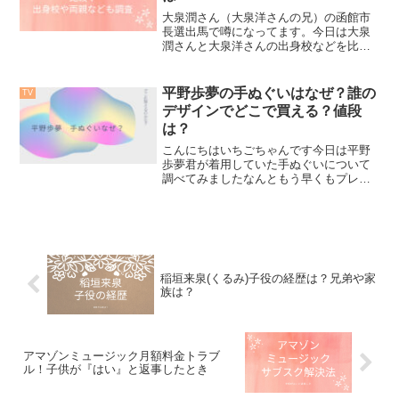
大泉潤さん（大泉洋さんの兄）の函館市
長選出馬で噂になってます。今日は大泉
潤さんと大泉洋さんの出身校などを比較
し、両親についても調査しました。一
体、どんなご家庭だったのでしょうか？
また、GLAYとの関係も気になります。詳
平野歩夢の手ぬぐいはなぜ？誰の
TV
しくはあわせ読みたいも...
デザインでどこで買える？値段
は？
こんにちはいちごちゃんです今日は平野
歩夢君が着用していた手ぬぐいについて
調べてみましたなんともう早くもプレミ
アが付いてしかも愛子ブランド目で売っ
てます皆さん騙されないでね正式な公式
サイトはこちらですよと言うことでご案
内したいと思います平野歩...
稲垣来泉(くるみ)子役の経歴は？兄弟や家
族は？
アマゾンミュージック月額料金トラブ
ル！子供が『はい』と返事したとき