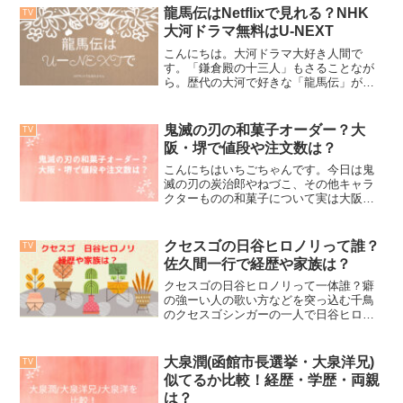
ジーンズです。綾瀬はるかのジーンズデ
龍馬伝はNetflixで見れる？NHK
TV
ニムサイズは２５インチ綾...
大河ドラマ無料はU-NEXT
こんにちは。大河ドラマ大好き人間で
す。「鎌倉殿の十三人」もさることなが
ら。歴代の大河で好きな「龍馬伝」が
Netflix見れないかと検索してみると結
論、大河ドラマの『龍馬伝』はNetflixで
は見れませんでした。では、どこで1話か
鬼滅の刃の和菓子オーダー？大
TV
ら全て見れる...
阪・堺で値段や注文数は？
こんにちはいちごちゃんです。今日は鬼
滅の刃の炭治郎やねづこ、その他キャラ
クターものの和菓子について実は大阪・
堺にはすごい職人さんがいてそれぞれの
オーダーに応じて作ってくださるんです
よ。もしご興味おありの方はこちらのほ
クセスゴの日谷ヒロノリって誰？
TV
うに連絡して相談してみて...
佐久間一行で経歴や家族は？
クセスゴの日谷ヒロノリって一体誰？癖
の強ーい人の歌い方などを突っ込む千鳥
のクセスゴシンガーの一人で日谷ヒロノ
リさんの歌が面白いですね〜。日谷ヒロ
ノリさんの正体は一体誰なんでしょう？
吉本のピン芸人で吉本興業でM-1グランプ
大泉潤(函館市長選挙・大泉洋兄)
TV
リ(2011)で優勝...
似てるか比較！経歴・学歴・両親
は？