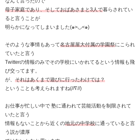
なんて言ったので
母子家庭であり、そしておばあさまと3人で
暮らされてい
ると言うことが
明らかになってしまいました(๑>◡<๑)
そのような事情もあって
名古屋屋大付属の学園祭
にこられ
ていたと言う
Twitterの情報のみでその学校にいかれてるという情報も飛
び交ってます。
が、
それはあくまで遊びに行ったわけでは？
ということも考えられますね(//∇//)
お仕事が忙しい中で 塾に通われて芸能活動を制限されて
いたと言う
情報もないことから近くの
地元の中学校
に通っていると言
う説が濃厚