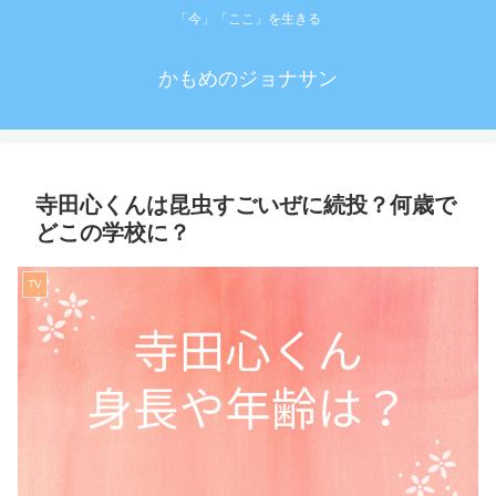
「今」「ここ」を生きる
かもめのジョナサン
寺田心くんは昆虫すごいぜに続投？何歳で
どこの学校に？
TV