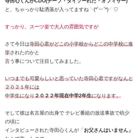
寺田心くんがCDO(チーフ・ダイソーれた・オフィサー)
と、ちゃっかり駄洒落が入ってますね╰(*´︶`*)╯♡
すっかり、スーツ姿で大人の雰囲気ですが
さて今日は
寺田心君がどこの小学校からどこの中学校に進
学
されたのかと
言う事について注目してみました。
いつまでも可愛らしいと思っていた寺田心君ですがなんと
２０２１年には
中学生になり
２０２２年現在中学2年生
になります。
そして彼は名古屋の出身で テレビ番組の放送事故で幼少
の頃に
インタビューされた寺田心くんが「
お父さんはいません」