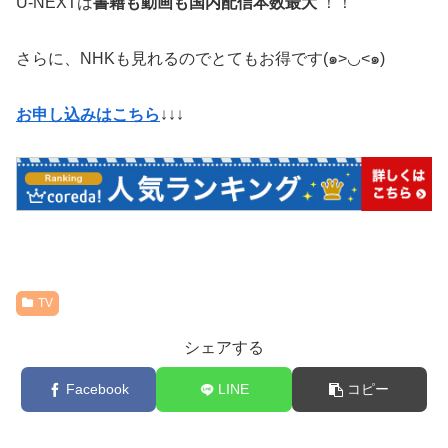
U-NEXTは
書籍も動画も国内配信本数最大
！！
さらに、NHKも見れるのでとてもお得です(๑>◡<๑)
お申し込みはこちら
↓↓↓
TV
シェアする
Facebook
LINE
コピー