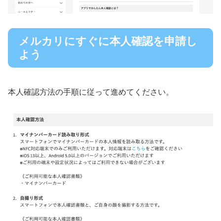
メルカリにすぐに本人確認を申請し
よう
本人確認方法の手順に従って進めてください。