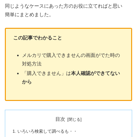
同じようなケースにあった方のお役に立てればと思い
簡単にまとめました。
この記事でわかること
メルカリで購入できませんの画面がでた時の
対処方法
「購入できません」は
本人確認ができてない
から
目次
いろいろ検索して調べるも・・