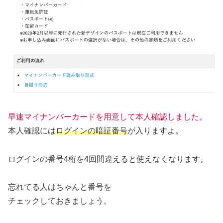
早速マイナンバーカードを用意して本人確認しました。
本人確認には
ログインの暗証番号
が入りますよ。
ログインの番号4桁を4回間違えると使えなくなります。
忘れてる人はちゃんと番号を
チェックしておきましょう。