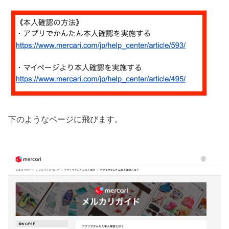
下のようなページに飛びます。