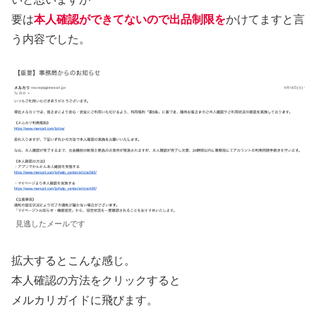
要は
本人確認ができてないので出品制限を
かけてますと言
う内容でした。
見逃したメールです
拡大するとこんな感じ。
本人確認の方法をクリックすると
メルカリガイドに飛びます。