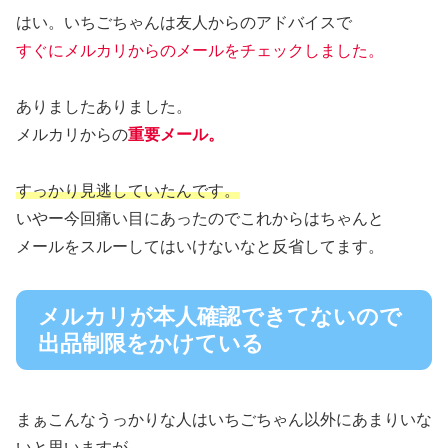
はい。いちごちゃんは友人からのアドバイスで
すぐにメルカリからのメールをチェックしました。
ありましたありました。
メルカリからの
重要メール。
すっかり見逃していたんです。
いやー今回痛い目にあったのでこれからはちゃんと
メールをスルーしてはいけないなと反省してます。
メルカリが本人確認できてないので
出品制限をかけている
まぁこんなうっかりな人はいちごちゃん以外にあまりいな
いと思いますが