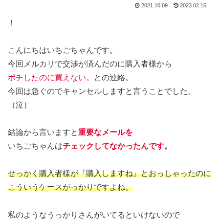
2021.10.09
2023.02.15
！
こんにちはいちごちゃんです。
今回メルカリで交渉が済んだのに購入者様から
ポチしたのに買えない。
との連絡。
今回は急ぐのでキャンセルしますと言うことでした。
（泣）
結論から言いますと
重要なメールを
いちごちゃんは
チェックしてなかったんです。
せっかく購入者様が『購入しますね』とおっしゃったのに
こういうケースがっかりですよね。
私のようなうっかりさんがいてるといけないので