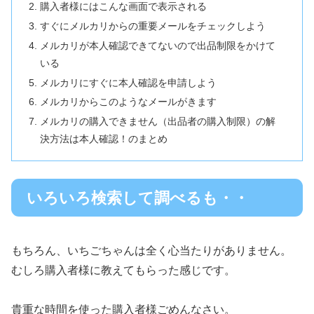
購入者様にはこんな画面で表示される
すぐにメルカリからの重要メールをチェックしよう
メルカリが本人確認できてないので出品制限をかけて
いる
メルカリにすぐに本人確認を申請しよう
メルカリからこのようなメールがきます
メルカリの購入できません（出品者の購入制限）の解
決方法は本人確認！のまとめ
いろいろ検索して調べるも・・
もちろん、いちごちゃんは全く心当たりがありません。
むしろ購入者様に教えてもらった感じです。
貴重な時間を使った購入者様ごめんなさい。