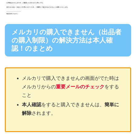
メルカリの購入できません（出品者
の購入制限）の解決方法は本人確
認！のまとめ
メルカリで購入できませんの画面がでた時は
メルカリからの
重要メールのチェック
をする
こと
本人確認
をすると購入できませんは、
簡単に
解除
されます。